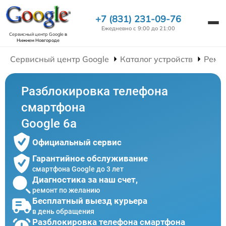
+7 (831) 231-09-76
Ежедневно с 9:00 до 21:00
Сервисный центр Google
в
Нижнем Новгороде
Сервисный центр Google
Каталог устройств
Ремо
Разблокировка телефона
смартфона
Google 6a
Официальный сервис
Гарантийное обслуживание
смартфона Google до 3 лет
Диагностика за наш счет,
ремонт по желанию
Бесплатный выезд курьера
в день обращения
Разблокировка телефона смартфона