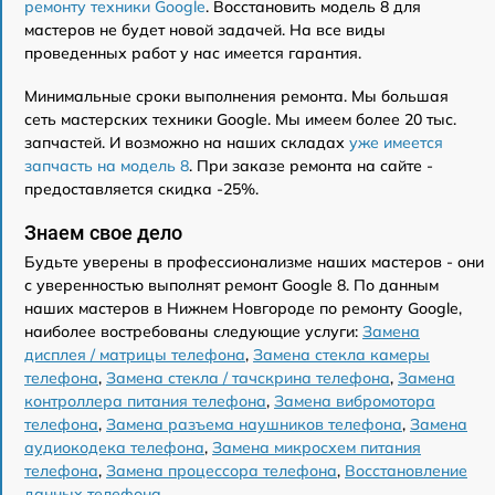
ремонту техники Google
. Восстановить модель 8 для
мастеров не будет новой задачей. На все виды
проведенных работ у нас имеется гарантия.
Минимальные сроки выполнения ремонта. Мы большая
сеть мастерских техники Google. Мы имеем более 20 тыс.
запчастей. И возможно на наших складах
уже имеется
запчасть на модель 8
. При заказе ремонта на сайте -
предоставляется скидка -25%.
Знаем свое дело
Будьте уверены в профессионализме наших мастеров - они
с уверенностью выполнят ремонт Google 8. По данным
наших мастеров в Нижнем Новгороде по ремонту Google,
наиболее востребованы следующие услуги:
Замена
дисплея / матрицы телефона
,
Замена стекла камеры
телефона
,
Замена стекла / тачскрина телефона
,
Замена
контроллера питания телефона
,
Замена вибромотора
телефона
,
Замена разъема наушников телефона
,
Замена
аудиокодека телефона
,
Замена микросхем питания
телефона
,
Замена процессора телефона
,
Восстановление
данных телефона
.