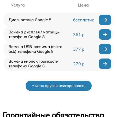
Услуга
Цена
Диагностика Google 8
бесплатно
Замена дисплея / матрицы
361 р
телефона Google 8
Замена USB-разъема (micro-
377 р
usb) телефона Google 8
Замена кнопок громкости
270 р
телефона Google 8
У меня другая неисправность
Гарантийные обязательства