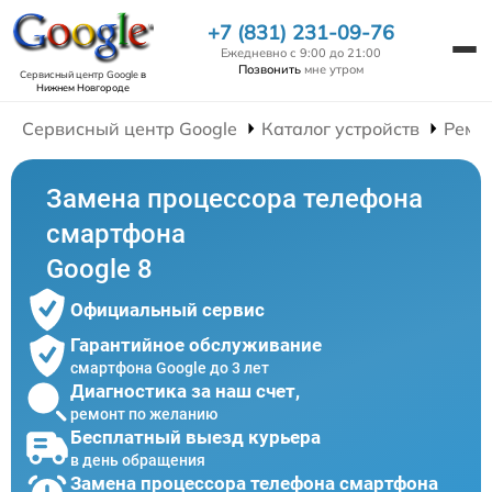
+7 (831) 231-09-76
Ежедневно с 9:00 до 21:00
Позвонить
мне утром
Сервисный центр Google
в
Нижнем Новгороде
Сервисный центр Google
Каталог устройств
Ремо
Замена процессора телефона
смартфона
Google 8
Официальный сервис
Гарантийное обслуживание
смартфона Google до 3 лет
Диагностика за наш счет,
ремонт по желанию
Бесплатный выезд курьера
в день обращения
Замена процессора телефона смартфона