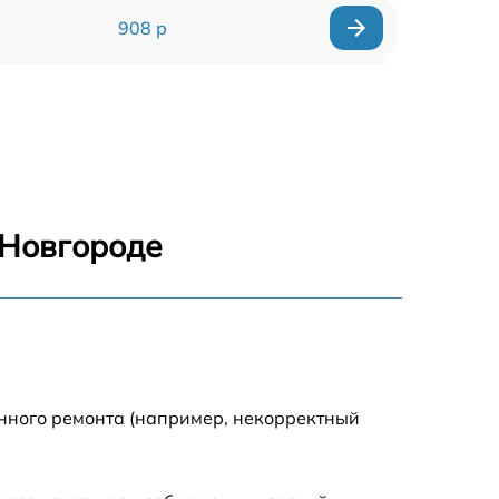
908 р
318 р
812 р
709 р
 Новгороде
529 р
709 р
293 р
енного ремонта (например, некорректный
448 р