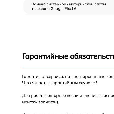
Замена системной / материнской платы
телефона Google Pixel 6
Замена шлейфа аудио телефона Google Pix
6
Замена шлейфа кнопок телефона Google
Pixel 6
Замена шлейфа матрицы телефона Google
Pixel 6
Гарантийные обязательст
Замена микрофона телефона Google Pixel 6
Гарантия от сервиса: на смонтированные ко
Замена динамика телефона Google Pixel 6
Что считается гарантийным случаем?
Замена камеры телефона Google Pixel 6
Для работ: Повторное возникновение неиспр
монтаж запчасти).
Замена корпуса телефона Google Pixel 6