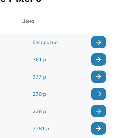
Цена
бесплатно
361 р
377 р
270 р
228 р
2281 р