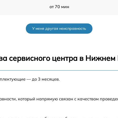
от 70 мин
el
от 30 мин
У меня другая неисправность
от 40 мин
от 45 мин
ва сервисного центра в Нижнем
от 35 мин
мплектующие — до 3 месяцев.
от 40 мин
от 30 мин
авности, который напрямую связан с качеством провед
от 60 мин