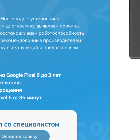
 Новгороде с устранением
м диагностику, выявляем причины
восстанавливаем работоспособность
и рекомендованные производителем
рку всех функций и предоставляем
а Google Pixel 6 до 3 лет
 желанию
бращения
xel 6 от 35 минут
я со специалистом
Оставить заявку