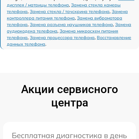
дисплея / матрицы телефона
,
Замена стекла камеры
телефона
,
Замена стекла / тачскрина телефона
,
Замена
контроллера питания телефона
,
Замена вибромотора
телефона
,
Замена разъема наушников телефона
,
Замена
аудиокодека телефона
,
Замена микросхем питания
телефона
,
Замена процессора телефона
,
Восстановление
данных телефона
.
Акции сервисного
центра
Бесплатная диагностика в день