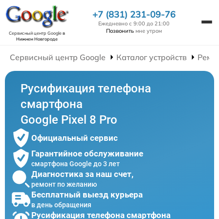
+7 (831) 231-09-76
Ежедневно с 9:00 до 21:00
Позвонить
мне утром
Сервисный центр Google
в
Нижнем Новгороде
Сервисный центр Google
Каталог устройств
Ремо
Русификация телефона
смартфона
Google Pixel 8 Pro
Официальный сервис
Гарантийное обслуживание
смартфона Google до 3 лет
Диагностика за наш счет,
ремонт по желанию
Бесплатный выезд курьера
в день обращения
Русификация телефона смартфона