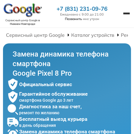
+7 (831) 231-09-76
Ежедневно с 9:00 до 21:00
Позвонить
мне утром
Сервисный центр Google
в
Нижнем Новгороде
Сервисный центр Google
Каталог устройств
Ремо
Замена динамика телефона
смартфона
Google Pixel 8 Pro
Официальный сервис
Гарантийное обслуживание
смартфона Google до 3 лет
Диагностика за наш счет,
ремонт по желанию
Бесплатный выезд курьера
в день обращения
Замена динамика телефона смартфона