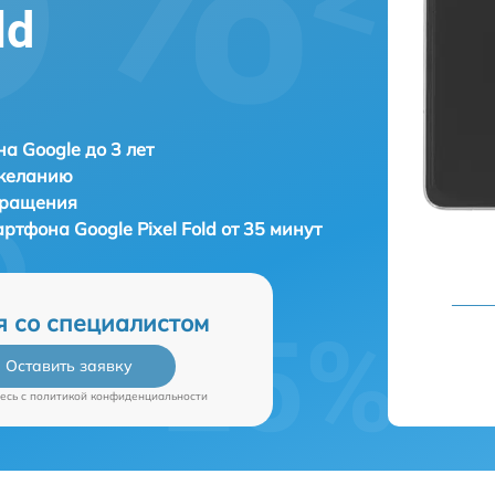
ld
а Google до 3 лет
 желанию
бращения
мартфона
Google Pixel Fold от 35 минут
я со специалистом
Оставить заявку
есь c
политикой конфиденциальности