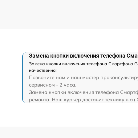
Замена микрофона телефона
Замена шлейфа матрицы телефона
Замена шлейфа кнопок телефона
Замена кнопки включения телефона Смар
Замена шлейфа аудио телефона
Замена кнопки включения телефона Смартфона Goo
качественно!
Замена системной / материнской платы
Позвоните нам и наш мастер проконсультиру
телефона
сервисном - 2 часа.
Замена кнопки включения телефона Смартфон
Восстановление цепей питания телефон
ремонта. Наш курьер доставит технику в сц 
Замена кнопки включения телефона
Замена кнопок громкости телефона