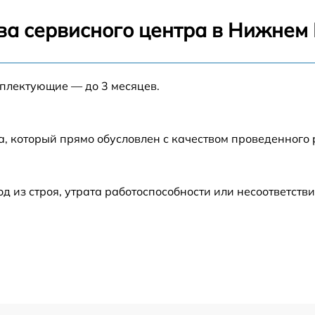
от 60 мин
ва сервисного центра в Нижнем
от 40 мин
мплектующие — до 3 месяцев.
от 30 мин
на
от 30 мин
а, который прямо обусловлен с качеством проведенного
от 35 мин
из строя, утрата работоспособности или несоответств
от 40 мин
от 30 мин
от 30 мин