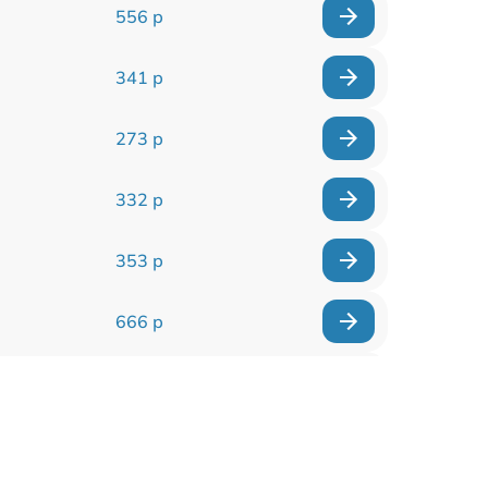
556 р
341 р
273 р
332 р
353 р
666 р
285 р
587 р