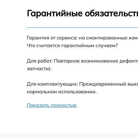
Восстановление данных телефона
Гарантийные обязательст
Русификация телефона
Гарантия от сервиса: на смонтированные ко
Замена заднего стекла телефона
Что считается гарантийным случаем?
Замена аккумулятора (батареи) телефо
Для работ: Повторное возникновение дефект
запчасти).
Отвязка от гугл-аккаунта телефона
Для комплектующих: Преждевременный выход 
Прошивка телефона
нормальном использовании.
Показать полностью
Разблокировка телефона
Замена держателя SIM-карты телефона