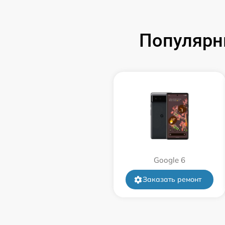
Ультразвуковая чистка телефона
Замена USB-разъема (micro-usb)
Популярн
телефона
Замена аудио разъема телефона
Замена разъема/гнезда зарядки
телефона
Замена задней крышки телефона
Замена корпуса телефона
Google 6
Заказать ремонт
Замена камеры телефона
Замена динамика телефона