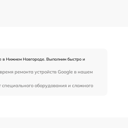
529 р
709 р
812 р
318 р
e в Нижнем Новгороде. Выполним быстро и
 время ремонта устройств Google в нашем
908 р
т специального оборудования и сложного
2281 р
228 р
270 р