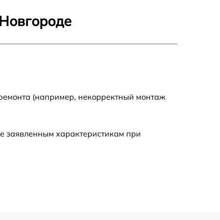
554 р
 Новгороде
386 р
806 р
723 р
 ремонта (например, некорректный монтаж
408 р
ие заявленным характеристикам при
705 р
226 р
679 р