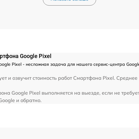
от 35 мин
от 45 мин
от 40 мин
тфона Google Pixel
от 30 мин
gle Pixel - несложная задача для нашего сервис-центра Googl
ет и озвучит стоимость работ Смартфона Pixel. Среднее
от 70 мин
а Google Pixel выполняется на выезде, если не требуе
а
от 90 мин
Google и обратно.
от 25 мин
от 25 мин