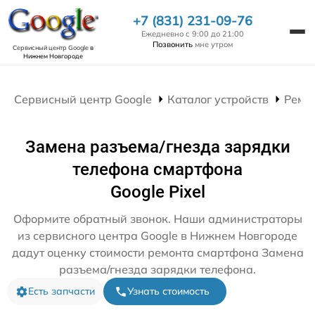
+7 (831) 231-09-76
Ежедневно с 9:00 до 21:00
Позвонить
мне утром
Сервисный центр Google
в
Нижнем Новгороде
Сервисный центр Google
Каталог устройств
Ремо
Замена разъема/гнезда зарядки
телефона смартфона
Google Pixel
Оформите обратный звонок. Наши администраторы
из сервисного центра Google в Нижнем Новгороде
дадут оценку стоимости ремонта смартфона Замена
разъема/гнезда зарядки телефона.
Есть запчасти
Узнать стоимость