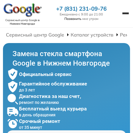
+7 (831) 231-09-76
Ежедневно с 9:00 до 21:00
Позвонить
мне утром
Сервисный центр Google
в
Нижнем Новгороде
Сервисный центр Google
Каталог устройств
Ремо
Замена стекла смартфона
Google в Нижнем Новгороде
Официальный сервис
Гарантийное обслуживание
до 3 лет
Диагностика за наш счет,
ремонт по желанию
Бесплатный выезд курьера
в день обращения
Срочный ремонт
от 35 минут